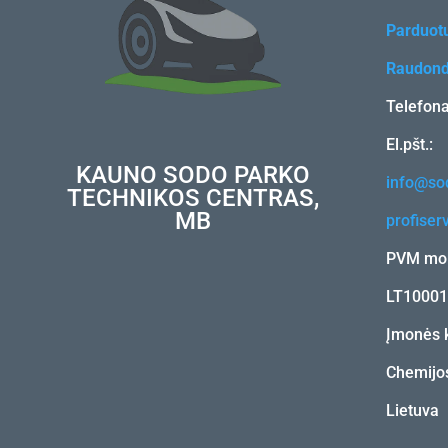
Parduot
Raudond
Telefon
El.pšt.:
KAUNO SODO PARKO
info@sod
TECHNIKOS CENTRAS,
MB
profiser
PVM mok
LT1000
Įmonės 
Chemijos
Lietuva