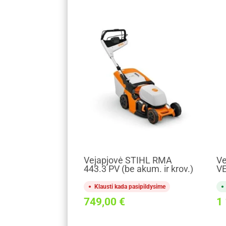
Vejapjovė STIHL RMA
Ve
443.3 PV (be akum. ir krov.)
V
Klausti kada pasipildysime
749,00
€
1