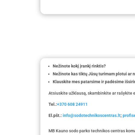
Nežinote kokį įrankį rinktis?
Nežinote kas tiktų Jūsų turimam plotui ar
Klauskite mes patarsime ir padėsime išsiri
Atsiuskite užklausą, skambinkite ar rašykite e
Tel.:
+370 608 24911
El.pšt.:
info@sodotechnikoscentras.lt
;
profi
MB Kauno sodo parko technikos centras koma