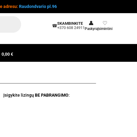
te adresu:
Raudondvario pl.96
👤
♡
SKAMBINKITE
☎
+370 608 24911
Paskyra
Įsimintini
0,00 €
Įsigykite lizingų
BE PABRANGIMO
: