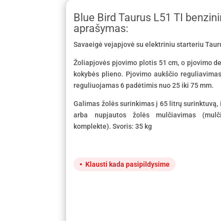
Blue Bird Taurus L51 TI benzin
aprašymas:
Savaeigė vejapjovė su elektriniu starteriu Tauru
Žoliapjovės pjovimo plotis 51 cm, o pjovimo d
kokybės plieno. Pjovimo aukščio reguliavimas 
reguliuojamas 6 padėtimis nuo 25 iki 75 mm.
Galimas žolės surinkimas į 65 litrų surinktuvą,
arba nupjautos žolės mulčiavimas (mulči
komplekte). Svoris: 35 kg
Klausti kada pasipildysime