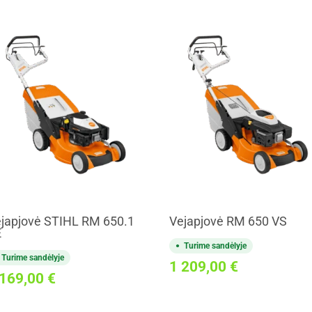
japjovė STIHL RM 650.1
Vejapjovė RM 650 VS
E
Turime sandėlyje
Turime sandėlyje
1 209,00
€
 169,00
€