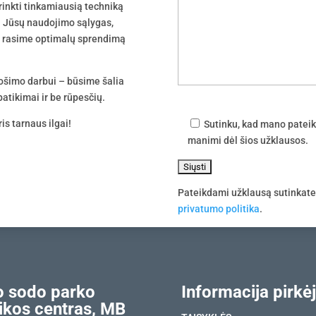
irinkti tinkamiausią techniką
 į Jūsų naudojimo sąlygas,
tu rasime optimalų sprendimą
uošimo darbui – būsime šalia
atikimai ir be rūpesčių.
is tarnaus ilgai!
Sutinku, kad mano pateik
manimi dėl šios užklausos.
Pateikdami užklausą sutinkat
privatumo politika
.
 sodo parko
Informacija pirkėj
ikos centras, MB