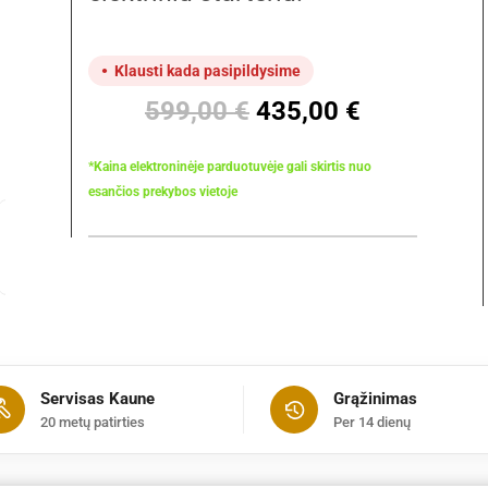
Klausti kada pasipildysime
Original
Current
599,00
€
435,00
€
price
price
was:
is:
*Kaina elektroninėje parduotuvėje gali skirtis nuo
599,00 €.
435,00 €.
esančios prekybos vietoje
Servisas Kaune
Grąžinimas
20 metų patirties
Per 14 dienų