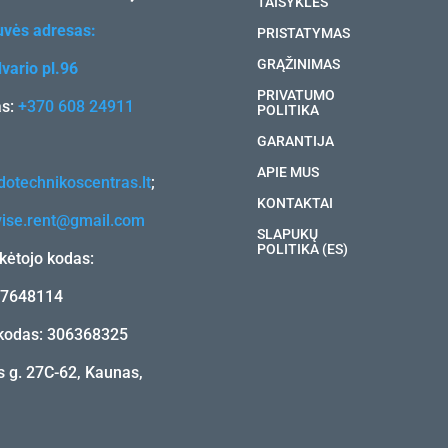
TAISYKLĖS
uvės adresas:
PRISTATYMAS
GRĄŽINIMAS
vario pl.96
PRIVATUMO
as:
+370 608 24911
POLITIKA
GARANTIJA
APIE MUS
otechnikoscentras.lt
;
KONTAKTAI
vise.rent@gmail.com
SLAPUKŲ
POLITIKA (ES)
ėtojo kodas:
17648114
kodas: 306368325
 g. 27C-62, Kaunas,