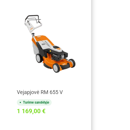
Vejapjovė RM 655 V
Turime sandėlyje
1 169,00
€