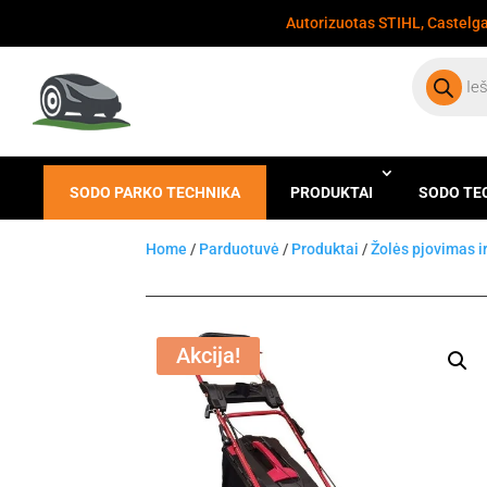
Autorizuotas STIHL, Castelgar
Products
search
SODO PARKO TECHNIKA
PRODUKTAI
SODO TE
Home
/
Parduotuvė
/
Produktai
/
Žolės pjovimas i
Akcija!