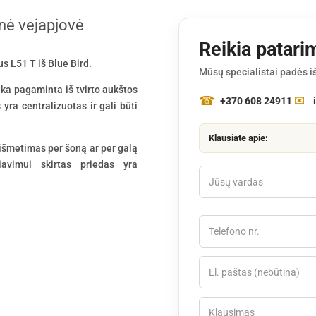
inė vejapjovė
Reikia patari
s L51 T iš Blue Bird.
Mūsų specialistai padės iš
eka pagaminta iš tvirto aukštos
+370 608 24911
yra centralizuotas ir gali būti
Klausiate apie:
 išmetimas per šoną ar per galą
avimui skirtas priedas yra