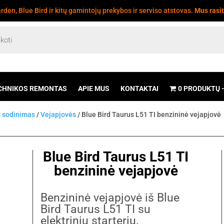
den, Blue Bird ir kitų gamintojų prekybos ir serviso atstovas.
Mus rasi
CHNIKOS REMONTAS
APIE MUS
KONTAKTAI
0 PRODUKTŲ
r sodinimas
/
Vejapjovės
/ Blue Bird Taurus L51 TI benzininė vejapjovė
Blue Bird Taurus L51 TI
benzininė vejapjovė
Benzininė vejapjovė iš Blue
Bird Taurus L51 TI su
elektriniu starteriu.