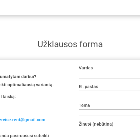
Užklausos forma
Vardas
 numatytam darbui?
nkti optimaliausią variantą.
El. paštas
l laišką:
Tema
servise.rent@gmail.com
Žinutė (nebūtina)
nda pasiruošusi suteikti