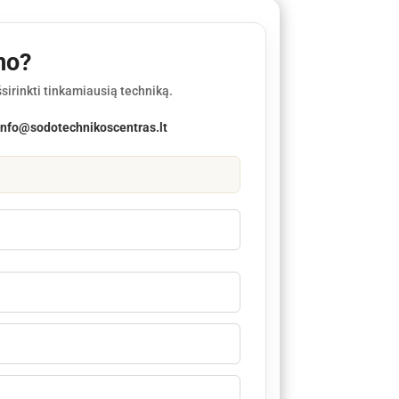
mo?
sirinkti tinkamiausią techniką.
info@sodotechnikoscentras.lt