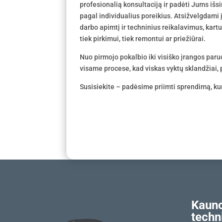
profesionalią konsultaciją ir padėti Jums išs
pagal individualius poreikius. Atsižvelgdami
darbo apimtį ir techninius reikalavimus, kar
tiek pirkimui, tiek remontui ar priežiūrai.
Nuo pirmojo pokalbio iki visiško įrangos par
visame procese, kad viskas vyktų sklandžiai, p
Susisiekite – padėsime priimti sprendimą, kur
Kauno
techn