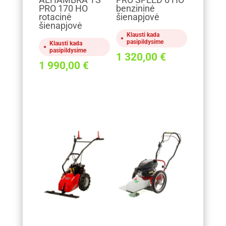
PRO 170 HO
benzininė
rotacinė
šienapjovė
šienapjovė
Klausti kada
pasipildysime
Klausti kada
pasipildysime
1 320,00
€
1 990,00
€