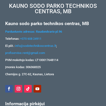
KAUNO SODO PARKO TECHNIKOS
CENTRAS, MB
Kauno sodo parko technikos centras, MB
Parduotuvės adresas: Raudondvario pl.96
Telefonas:
+370 608 24911
El.pšt.:
info@sodotechnikoscentras.lt
;
profiservise.rent@gmail.com
PVM mokėtojo kodas: LT100017648114
Įmonės kodas: 306368325
Chemijos g. 27C-62, Kaunas, Lietuva
Informacija pirkėjui