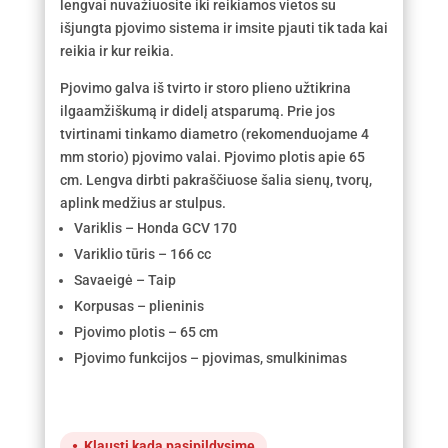
lengvai nuvažiuosite iki reikiamos vietos su
išjungta pjovimo sistema ir imsite pjauti tik tada kai
reikia ir kur reikia.
Pjovimo galva iš tvirto ir storo plieno užtikrina
ilgaamžiškumą ir didelį atsparumą. Prie jos
tvirtinami tinkamo diametro (rekomenduojame 4
mm storio) pjovimo valai. Pjovimo plotis apie 65
cm. Lengva dirbti pakraščiuose šalia sienų, tvorų,
aplink medžius ar stulpus.
Variklis – Honda GCV 170
Variklio tūris – 166 cc
Savaeigė – Taip
Korpusas – plieninis
Pjovimo plotis – 65 cm
Pjovimo funkcijos – pjovimas, smulkinimas
Klausti kada pasipildysime