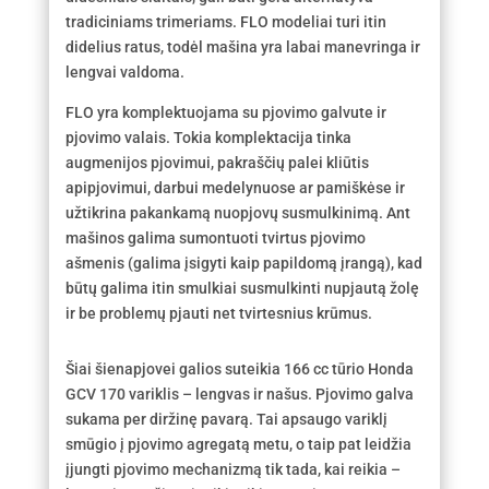
tradiciniams trimeriams. FLO modeliai turi itin
didelius ratus, todėl mašina yra labai manevringa ir
lengvai valdoma.
FLO yra komplektuojama su pjovimo galvute ir
pjovimo valais. Tokia komplektacija tinka
augmenijos pjovimui, pakraščių palei kliūtis
apipjovimui, darbui medelynuose ar pamiškėse ir
užtikrina pakankamą nuopjovų susmulkinimą. Ant
mašinos galima sumontuoti tvirtus pjovimo
ašmenis (galima įsigyti kaip papildomą įrangą), kad
būtų galima itin smulkiai susmulkinti nupjautą žolę
ir be problemų pjauti net tvirtesnius krūmus.
Šiai šienapjovei galios suteikia 166 cc tūrio Honda
GCV 170 variklis – lengvas ir našus. Pjovimo galva
sukama per diržinę pavarą. Tai apsaugo variklį
smūgio į pjovimo agregatą metu, o taip pat leidžia
įjungti pjovimo mechanizmą tik tada, kai reikia –