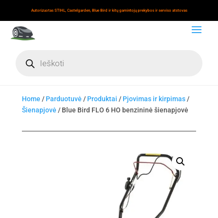
Autorizuotas STIHL, Castelgarden, Blue Bird ir kitų gamintojų prekybos ir serviso atstovas
Products
search
Home
/
Parduotuvė
/
Produktai
/
Pjovimas ir kirpimas
/
Šienapjovė
/ Blue Bird FLO 6 HO benzininė šienapjovė