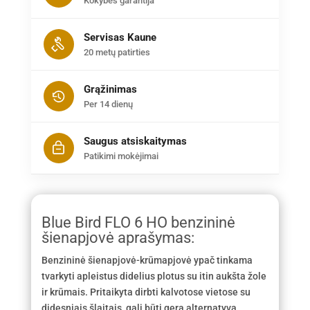
Kokybės garantija
Servisas Kaune
20 metų patirties
Grąžinimas
Per 14 dienų
Saugus atsiskaitymas
Patikimi mokėjimai
Blue Bird FLO 6 HO benzininė
šienapjovė aprašymas:
Benzininė šienapjovė-krūmapjovė ypač tinkama
tvarkyti apleistus didelius plotus su itin aukšta žole
ir krūmais. Pritaikyta dirbti kalvotose vietose su
didesniais šlaitais, gali būti gera alternatyva