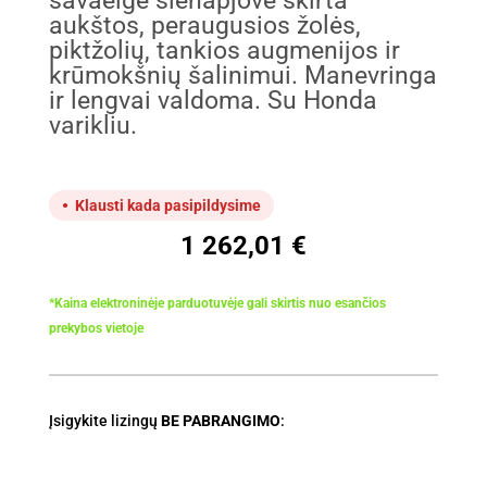
savaeigė šienapjovė skirta
aukštos, peraugusios žolės,
piktžolių, tankios augmenijos ir
krūmokšnių šalinimui. Manevringa
ir lengvai valdoma. Su Honda
varikliu.
Klausti kada pasipildysime
1 262,01
€
*Kaina elektroninėje parduotuvėje gali skirtis nuo esančios
prekybos vietoje
Įsigykite lizingų
BE PABRANGIMO
: