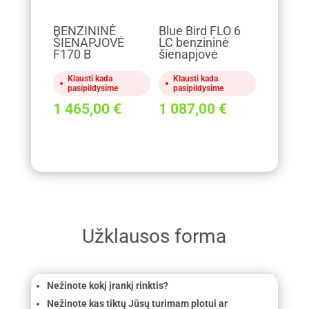
BENZININĖ
Blue Bird FLO 6
ŠIENAPJOVĖ
LC benzininė
F170 B
šienapjovė
Klausti kada
Klausti kada
pasipildysime
pasipildysime
1 465,00
€
1 087,00
€
Užklausos forma
Nežinote kokį įrankį rinktis?
Nežinote kas tiktų Jūsų turimam plotui ar