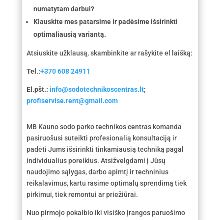
numatytam darbui?
Klauskite mes patarsime ir padėsime išsirinkti
optimaliausią variantą.
Atsiuskite užklausą, skambinkite ar rašykite el laišką:
Tel.:
+370 608 24911
El.pšt.:
info@sodotechnikoscentras.lt
;
profiservise.rent@gmail.com
MB Kauno sodo parko technikos centras komanda
pasiruošusi suteikti profesionalią konsultaciją ir
padėti Jums išsirinkti tinkamiausią techniką pagal
individualius poreikius. Atsižvelgdami į Jūsų
naudojimo sąlygas, darbo apimtį ir techninius
reikalavimus, kartu rasime optimalų sprendimą tiek
pirkimui, tiek remontui ar priežiūrai.
Nuo pirmojo pokalbio iki visiško įrangos paruošimo