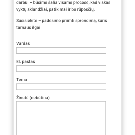
darbui – būsime šalia visame procese, kad viskas
vyktų sklandžiai, patikimai ir be rūpesčių.
Susisiekite – padėsime priimti sprendimą, kuris
tarnaus ilgai!
Vardas
El. paštas
Tema
Žinutė (nebūtina)