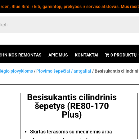
den, Blue Bird ir kitų gamintojų prekybos ir serviso atstovas.
Mus rasi
CHNIKOS REMONTAS
APIE MUS
KONTAKTAI
0 PRODUKTŲ
slėgio plovykloms
/
Plovimo šepečiai / antgaliai
/ Besisukantis cilindrin
Besisukantis cilindrinis
šepetys (RE80-170
Plus)
Skirtas terasoms su medinėmis arba