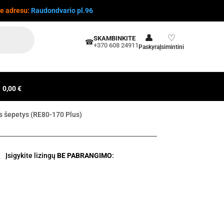
te adresu:
Raudondvario pl.96
👤
♡
SKAMBINKITE
☎
+370 608 24911
Paskyra
Įsimintini
0,00 €
is šepetys (RE80-170 Plus)
Įsigykite lizingų
BE PABRANGIMO
: