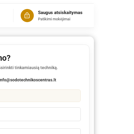
Saugus atsiskaitymas
Patikimi mokėjimai
mo?
sirinkti tinkamiausią techniką.
info@sodotechnikoscentras.lt