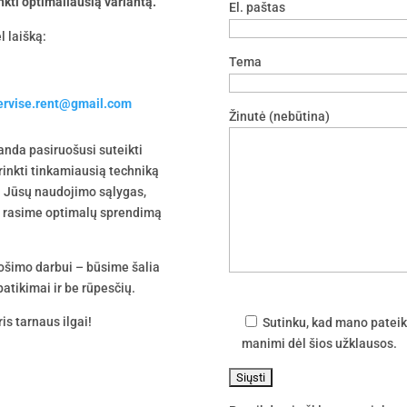
nkti optimaliausią variantą.
El. paštas
l laišką:
Tema
servise.rent@gmail.com
Žinutė (nebūtina)
nda pasiruošusi suteikti
irinkti tinkamiausią techniką
 į Jūsų naudojimo sąlygas,
tu rasime optimalų sprendimą
uošimo darbui – būsime šalia
atikimai ir be rūpesčių.
is tarnaus ilgai!
Sutinku, kad mano pateik
manimi dėl šios užklausos.