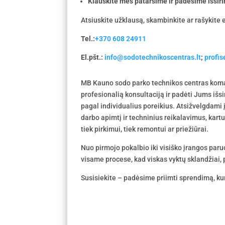
Klauskite mes patarsime ir padėsime išsiri
Atsiuskite užklausą, skambinkite ar rašykite e
Tel.:
+370 608 24911
El.pšt.:
info@sodotechnikoscentras.lt
;
profi
MB Kauno sodo parko technikos centras koma
profesionalią konsultaciją ir padėti Jums išs
pagal individualius poreikius. Atsižvelgdami
darbo apimtį ir techninius reikalavimus, kar
tiek pirkimui, tiek remontui ar priežiūrai.
Nuo pirmojo pokalbio iki visiško įrangos par
visame procese, kad viskas vyktų sklandžiai, p
Susisiekite – padėsime priimti sprendimą, kur