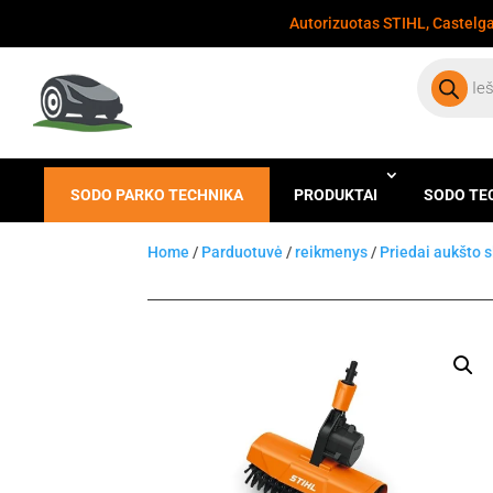
Autorizuotas STIHL, Castelgar
Products
search
SODO PARKO TECHNIKA
PRODUKTAI
SODO TE
Home
/
Parduotuvė
/
reikmenys
/
Priedai aukšto 