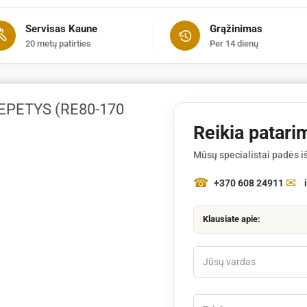
(RE80-
Servisas Kaune
Grąžinimas
170
20 metų patirties
Per 14 dienų
Plus)
EPETYS (RE80-170
Reikia patari
Mūsų specialistai padės iš
+370 608 24911
Klausiate apie: