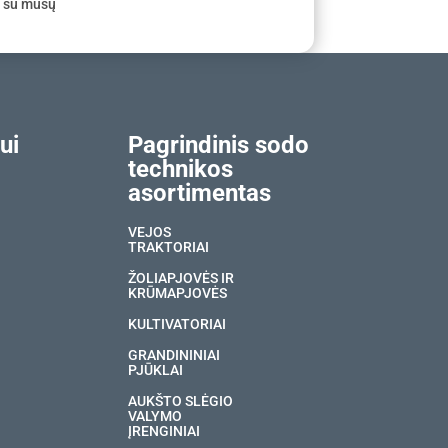
e su mūsų
ui
Pagrindinis sodo
technikos
asortimentas
VEJOS
TRAKTORIAI
ŽOLIAPJOVĖS IR
KRŪMAPJOVĖS
KULTIVATORIAI
GRANDININIAI
PJŪKLAI
AUKŠTO SLĖGIO
VALYMO
ĮRENGINIAI