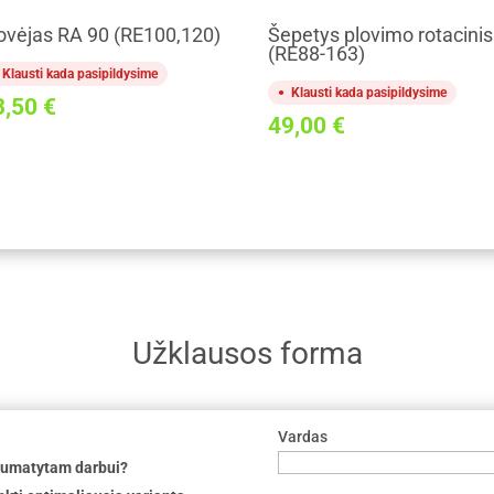
ovėjas RA 90 (RE100,120)
Šepetys plovimo rotacinis
(RE88-163)
Klausti kada pasipildysime
Klausti kada pasipildysime
3,50
€
49,00
€
Užklausos forma
Vardas
 numatytam darbui?