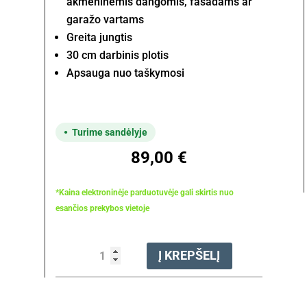
akmeninėmis dangomis, fasadams ar
garažo vartams
Greita jungtis
30 cm darbinis plotis
Apsauga nuo taškymosi
Turime sandėlyje
89,00
€
*Kaina elektroninėje parduotuvėje gali skirtis nuo
esančios prekybos vietoje
produkto
Į KREPŠELĮ
kiekis:
Besisukantis
cilindrinis
šepetys