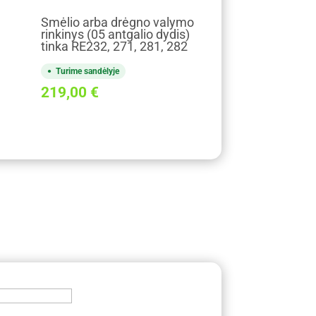
Smėlio arba drėgno valymo
rinkinys (05 antgalio dydis)
tinka RE232, 271, 281, 282
Turime sandėlyje
219,00
€