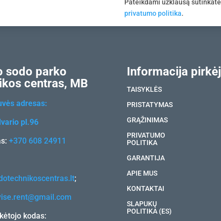
Pateikdami užklausą sutinkat
privatumo politika
.
 sodo parko
Informacija pirkėj
ikos centras, MB
TAISYKLĖS
uvės adresas:
PRISTATYMAS
GRĄŽINIMAS
vario pl.96
PRIVATUMO
as:
+370 608 24911
POLITIKA
GARANTIJA
APIE MUS
otechnikoscentras.lt
;
KONTAKTAI
vise.rent@gmail.com
SLAPUKŲ
POLITIKA (ES)
ėtojo kodas: