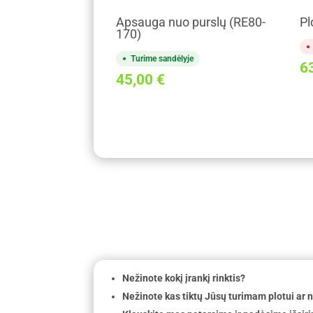
Apsauga nuo purslų (RE80-
Pl
170)
Turime sandėlyje
6
45,00
€
Nežinote kokį įrankį rinktis?
Nežinote kas tiktų Jūsų turimam plotui ar