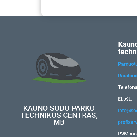
Kauno
techn
Parduot
Raudond
Telefon
El.pšt.:
KAUNO SODO PARKO
info@sod
TECHNIKOS CENTRAS,
MB
profiser
PVM mok