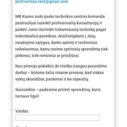
profiservise.rent@gmail.com
MB Kauno sodo parko technikos centras komanda
pasiruošusi suteikti profesionalią konsultaciją ir
padėti Jums išsirinkti tinkamiausią techniką pagal
individualius poreikius. Atsižvelgdami į Jūsų
naudojimo sąlygas, darbo apimtį ir techninius
reikalavimus, kartu rasime optimalų sprendimą tiek
pirkimui, tiek remontui ar priežiūrai.
Nuo pirmojo pokalbio iki visiško įrangos paruošimo
darbui – būsime šalia visame procese, kad viskas
vyktų sklandžiai, patikimai ir be rūpesčių.
Susisiekite – padėsime priimti sprendimą, kuris
tarnaus ilgai!
Vardas