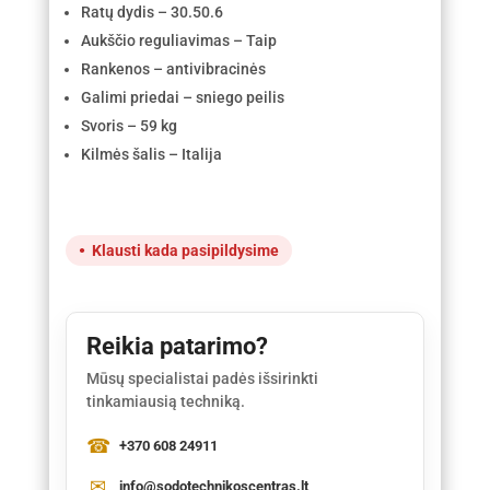
Ratų dydis – 30.50.6
Aukščio reguliavimas – Taip
Rankenos – antivibracinės
Galimi priedai – sniego peilis
Svoris – 59 kg
Kilmės šalis – Italija
Klausti kada pasipildysime
Reikia patarimo?
Mūsų specialistai padės išsirinkti
tinkamiausią techniką.
+370 608 24911
info@sodotechnikoscentras.lt