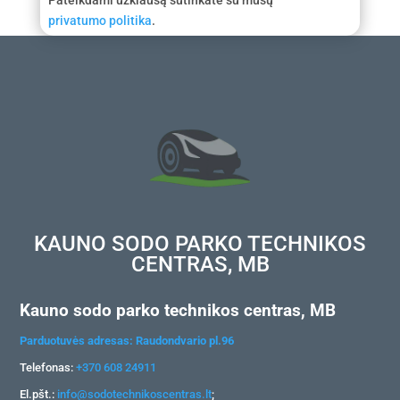
Pateikdami užklausą sutinkate su mūsų
privatumo politika
.
KAUNO SODO PARKO TECHNIKOS
CENTRAS, MB
Kauno sodo parko technikos centras, MB
Parduotuvės adresas: Raudondvario pl.96
Telefonas:
+370 608 24911
El.pšt.:
info@sodotechnikoscentras.lt
;