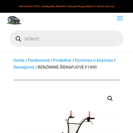
Autorizuotas STIHL, Castelgarden, Blue Bird ir kitų gamintojų prekybos ir serviso atstovas
Products
search
Home
/
Parduotuvė
/
Produktai
/
Pjovimas ir kirpimas
/
Šienapjovė
/ BENZININĖ ŠIENAPJOVĖ F1900