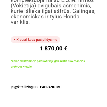
komplektuojama su E.S.M. firmos
(Vokietija) dvigubais ašmenimis,
kurie išlieka ilgai aštrūs. Galingas,
ekonomiškas ir tylus Honda
variklis.
Klausti kada pasipildysime
1 870,00
€
*Kaina elektroninėje parduotuvėje gali skirtis nuo esančios
prekybos vietoje
Įsigykite lizingų
BE PABRANGIMO
: