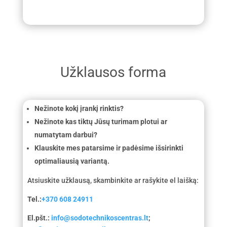
Užklausos forma
Nežinote kokį įrankį rinktis?
Nežinote kas tiktų Jūsų turimam plotui ar
numatytam darbui?
Klauskite mes patarsime ir padėsime išsirinkti
optimaliausią variantą.
Atsiuskite užklausą, skambinkite ar rašykite el laišką:
Tel.:
+370 608 24911
El.pšt.:
info@sodotechnikoscentras.lt
;