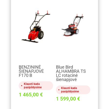
BENZININĖ
Blue Bird
ŠIENAPJOVĖ
ALHAMBRA TS
F170 B
LC rotacinė
šienapjovė
Klausti kada
pasipildysime
Klausti kada
pasipildysime
1 465,00
€
1 599,00
€