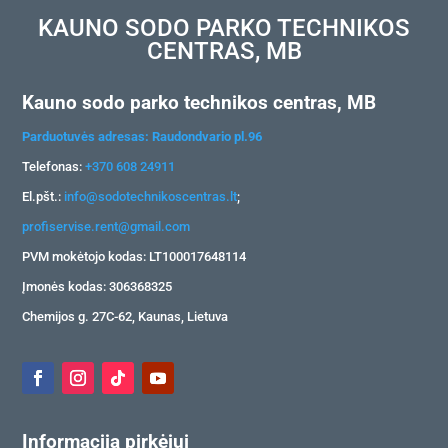
KAUNO SODO PARKO TECHNIKOS
CENTRAS, MB
Kauno sodo parko technikos centras, MB
Parduotuvės adresas: Raudondvario pl.96
Telefonas:
+370 608 24911
El.pšt.:
info@sodotechnikoscentras.lt
;
profiservise.rent@gmail.com
PVM mokėtojo kodas: LT100017648114
Įmonės kodas: 306368325
Chemijos g. 27C-62, Kaunas, Lietuva
Informacija pirkėjui