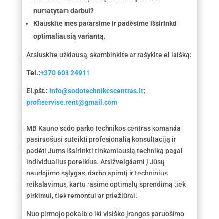
numatytam darbui?
Klauskite mes patarsime ir padėsime išsirinkti
optimaliausią variantą.
Atsiuskite užklausą, skambinkite ar rašykite el laišką:
Tel.:
+370 608 24911
El.pšt.:
info@sodotechnikoscentras.lt
;
profiservise.rent@gmail.com
MB Kauno sodo parko technikos centras komanda
pasiruošusi suteikti profesionalią konsultaciją ir
padėti Jums išsirinkti tinkamiausią techniką pagal
individualius poreikius. Atsižvelgdami į Jūsų
naudojimo sąlygas, darbo apimtį ir techninius
reikalavimus, kartu rasime optimalų sprendimą tiek
pirkimui, tiek remontui ar priežiūrai.
Nuo pirmojo pokalbio iki visiško įrangos paruošimo