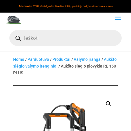
Autorizuotas STIHL, Castelgarden, Blue Bird ir kitų gamintojų prekybos ir serviso atstovas
Products
search
Home
/
Parduotuvė
/
Produktai
/
Valymo įranga
/
Aukšto
slėgio valymo įrenginiai
/ Aukšto slėgio plovykla RE 150
PLUS