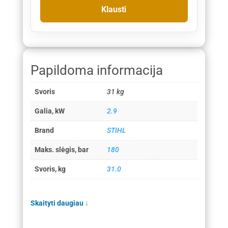
Papildoma informacija
Svoris
31 kg
Galia, kW
2.9
Brand
STIHL
Maks. slėgis, bar
180
Svoris, kg
31.0
Skaityti daugiau
↓