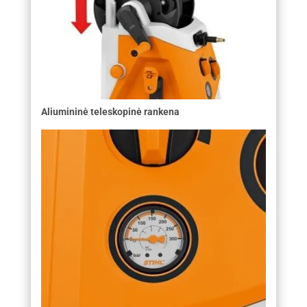
Aliumininė teleskopinė rankena