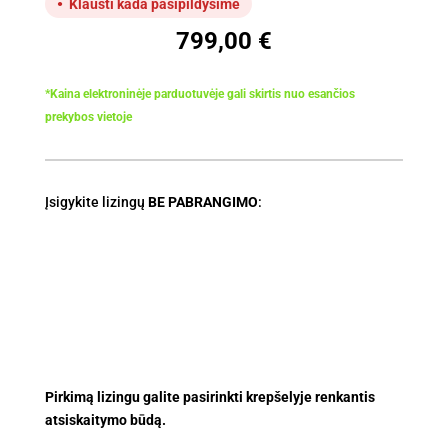
Klausti kada pasipildysime
799,00
€
*Kaina elektroninėje parduotuvėje gali skirtis nuo esančios
prekybos vietoje
Įsigykite lizingų
BE PABRANGIMO
:
Pirkimą lizingu galite pasirinkti krepšelyje renkantis
atsiskaitymo būdą.