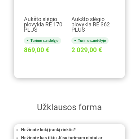
Aukšto slėgio
Aukšto slėgio
plovykla RE 170
plovykla RE 362
PLUS
PLUS
Turime sandėlyje
Turime sandėlyje
869,00
€
2 029,00
€
Užklausos forma
Nežinote kokį įrankį rinktis?
Nežinote kas tiktų Jūsų turimam plotui ar