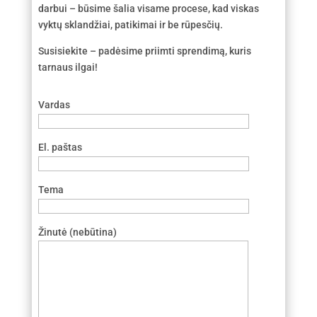
darbui – būsime šalia visame procese, kad viskas
vyktų sklandžiai, patikimai ir be rūpesčių.
Susisiekite – padėsime priimti sprendimą, kuris
tarnaus ilgai!
Vardas
El. paštas
Tema
Žinutė (nebūtina)