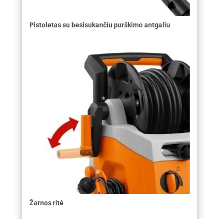
Pistoletas su besisukančiu purškimo antgaliu
Žarnos ritė