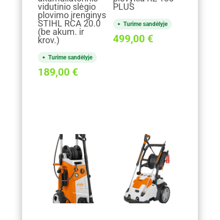
vidutinio slėgio
PLUS
plovimo įrenginys
STIHL RCA 20.0
Turime sandėlyje
(be akum. ir
499,00
€
krov.)
Turime sandėlyje
189,00
€