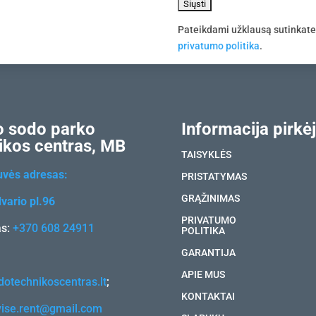
Pateikdami užklausą sutinkat
privatumo politika
.
 sodo parko
Informacija pirkėj
ikos centras, MB
TAISYKLĖS
uvės adresas:
PRISTATYMAS
GRĄŽINIMAS
vario pl.96
PRIVATUMO
as:
+370 608 24911
POLITIKA
GARANTIJA
APIE MUS
otechnikoscentras.lt
;
KONTAKTAI
vise.rent@gmail.com