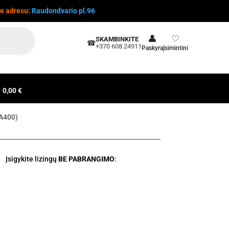
te adresu:
Raudondvario pl.96
👤
♡
SKAMBINKITE
☎
+370 608 24911
Paskyra
Įsimintini
0,00 €
SA400)
Įsigykite lizingų
BE PABRANGIMO
: