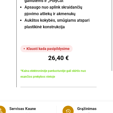
galvutėms ir „PolyCut“
Apsaugo nuo aplink skraidančių
pjovimo atliekų ir akmenukų
Aukštos kokybės, smūgiams atspari
plastikinė konstrukcija
Klausti kada pasipildysime
26,40
€
*Kaina elektroninėje parduotuvėje gali skirtis nuo
esančios prekybos vietoje
Servisas Kaune
Grąžinimas