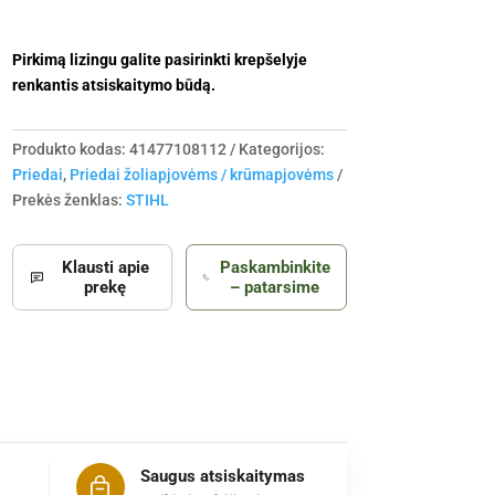
Pirkimą lizingu galite pasirinkti krepšelyje
renkantis atsiskaitymo būdą.
Produkto kodas:
41477108112
Kategorijos:
Priedai
,
Priedai žoliapjovėms / krūmapjovėms
Prekės ženklas:
STIHL
Klausti apie
Paskambinkite
prekę
– patarsime
Saugus atsiskaitymas