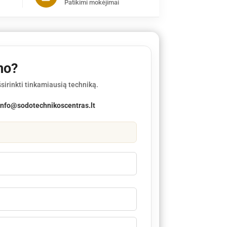
Patikimi mokėjimai
mo?
sirinkti tinkamiausią techniką.
info@sodotechnikoscentras.lt