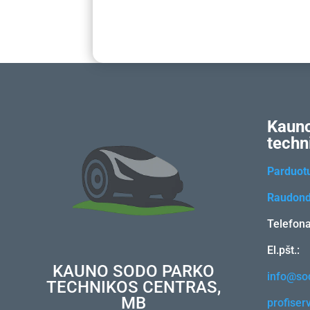
Kauno
techn
Parduot
Raudond
Telefon
El.pšt.:
KAUNO SODO PARKO
info@sod
TECHNIKOS CENTRAS,
MB
profiser