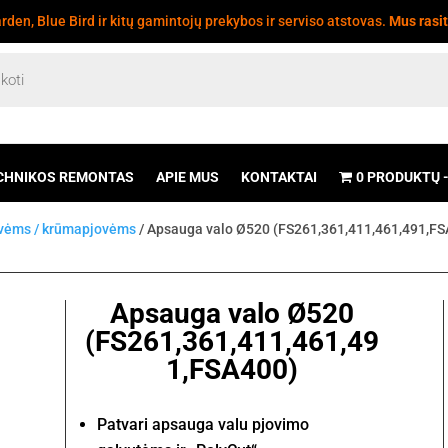
den, Blue Bird ir kitų gamintojų prekybos ir serviso atstovas.
Mus rasi
CHNIKOS REMONTAS
APIE MUS
KONTAKTAI
0 PRODUKTŲ
ovėms / krūmapjovėms
/ Apsauga valo Ø520 (FS261,361,411,461,491,F
Apsauga valo Ø520
(FS261,361,411,461,49
1,FSA400)
Patvari apsauga valu pjovimo