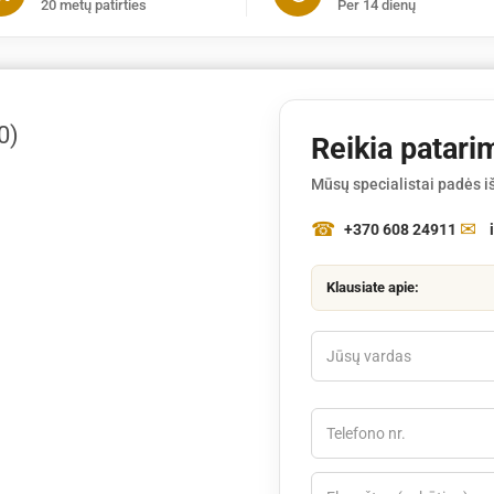
20 metų patirties
Per 14 dienų
0)
Reikia patari
Mūsų specialistai padės iš
+370 608 24911
Klausiate apie: