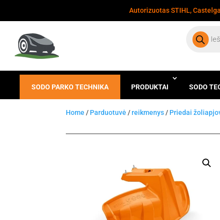
Autorizuotas STIHL, Castelgar
Products
search
SODO PARKO TECHNIKA
PRODUKTAI
SODO TE
Home
/
Parduotuvė
/
reikmenys
/
Priedai žoliapj