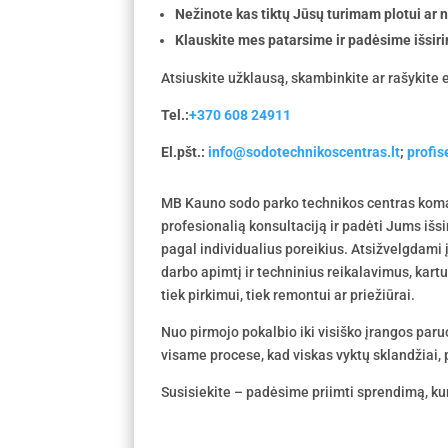
Nežinote kas tiktų Jūsų turimam plotui ar
Klauskite mes patarsime ir padėsime išsiri
Atsiuskite užklausą, skambinkite ar rašykite e
Tel.:
+370 608 24911
El.pšt.:
info@sodotechnikoscentras.lt
;
profi
MB Kauno sodo parko technikos centras koma
profesionalią konsultaciją ir padėti Jums išs
pagal individualius poreikius. Atsižvelgdami
darbo apimtį ir techninius reikalavimus, kar
tiek pirkimui, tiek remontui ar priežiūrai.
Nuo pirmojo pokalbio iki visiško įrangos par
visame procese, kad viskas vyktų sklandžiai, p
Susisiekite – padėsime priimti sprendimą, kur