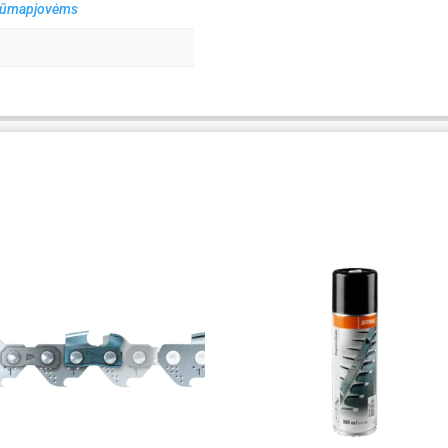
 krūmapjovėms