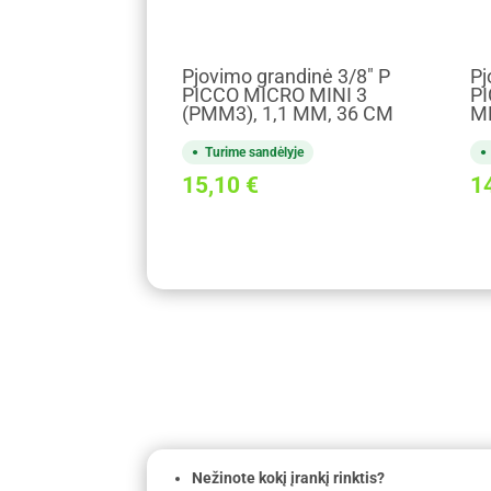
Pjovimo grandinė 3/8" P
Pj
PICCO MICRO MINI 3
PI
(PMM3), 1,1 MM, 36 CM
MM
Turime sandėlyje
15,10
€
1
Nežinote kokį įrankį rinktis?