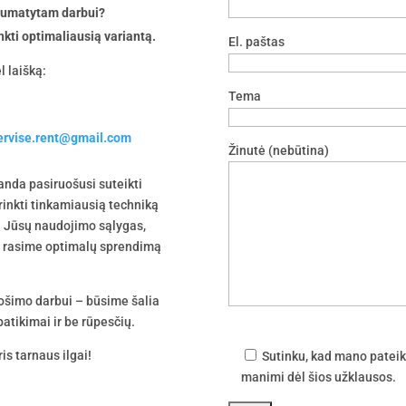
 numatytam darbui?
nkti optimaliausią variantą.
El. paštas
l laišką:
Tema
servise.rent@gmail.com
Žinutė (nebūtina)
nda pasiruošusi suteikti
irinkti tinkamiausią techniką
 į Jūsų naudojimo sąlygas,
tu rasime optimalų sprendimą
uošimo darbui – būsime šalia
atikimai ir be rūpesčių.
is tarnaus ilgai!
Sutinku, kad mano pateik
manimi dėl šios užklausos.