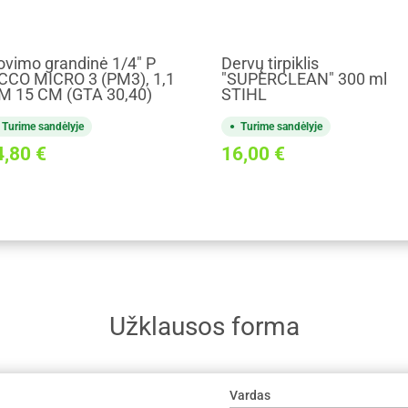
ovimo grandinė 1/4" P
Dervų tirpiklis
CCO MICRO 3 (PM3), 1,1
"SUPERCLEAN" 300 ml
 15 CM (GTA 30,40)
STIHL
Turime sandėlyje
Turime sandėlyje
4,80
€
16,00
€
Užklausos forma
Vardas