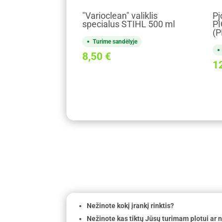
"Varioclean" valiklis
Pj
specialus STIHL 500 ml
PI
(P
Turime sandėlyje
8,50
€
1
Nežinote kokį įrankį rinktis?
Nežinote kas tiktų Jūsų turimam plotui ar