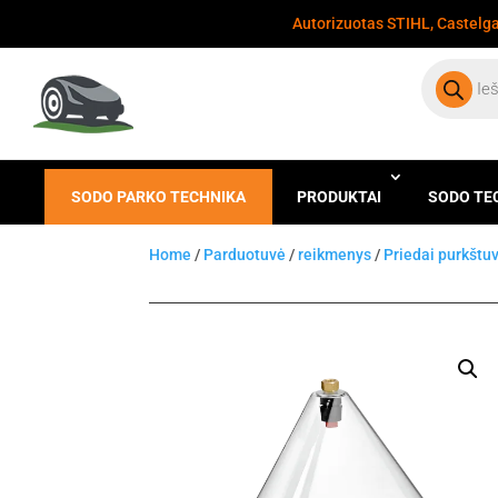
Autorizuotas STIHL, Castelgar
Products
search
SODO PARKO TECHNIKA
PRODUKTAI
SODO TE
Home
/
Parduotuvė
/
reikmenys
/
Priedai purkšt