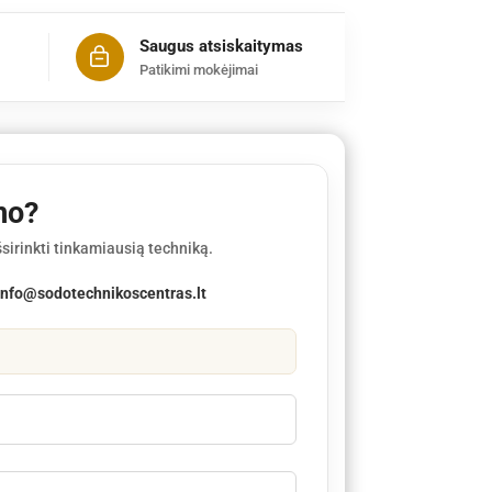
Saugus atsiskaitymas
Patikimi mokėjimai
mo?
sirinkti tinkamiausią techniką.
info@sodotechnikoscentras.lt