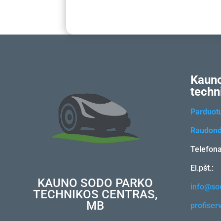
Kauno
techn
Parduot
Raudond
Telefon
El.pšt.:
KAUNO SODO PARKO
info@sod
TECHNIKOS CENTRAS,
MB
profiser