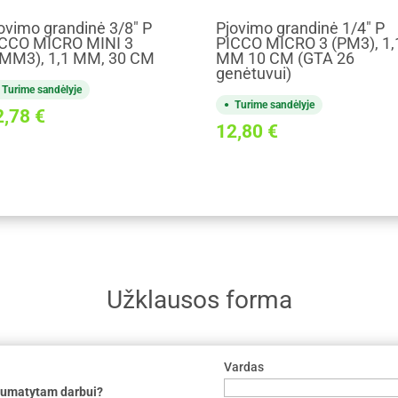
ovimo grandinė 3/8" P
Pjovimo grandinė 1/4" P
CCO MICRO MINI 3
PICCO MICRO 3 (PM3), 1,
MM3), 1,1 MM, 30 CM
MM 10 CM (GTA 26
genėtuvui)
Turime sandėlyje
Turime sandėlyje
2,78
€
12,80
€
Užklausos forma
Vardas
 numatytam darbui?