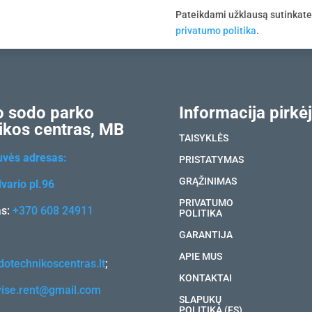
Pateikdami užklausą sutinkat
privatumo politika
.
 sodo parko
Informacija pirkėj
ikos centras, MB
TAISYKLĖS
uvės adresas:
PRISTATYMAS
GRĄŽINIMAS
vario pl.96
PRIVATUMO
as:
+370 608 24911
POLITIKA
GARANTIJA
APIE MUS
otechnikoscentras.lt
;
KONTAKTAI
vise.rent@gmail.com
SLAPUKŲ
POLITIKA (ES)