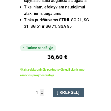
sąlytis su šalia augančiais augalais
Tiksliniam, efektyviam naudojimui
atskiriems augalams
Tinka purkštuvams STIHL SG 21, SG
31, SG 51 ir SG 71, SGA 85
Turime sandėlyje
36,60
€
*Kaina elektroninėje parduotuvėje gali skirtis nuo
esančios prekybos vietoje
produkto
Į KREPŠELĮ
kiekis:
Apsauga
nuo
purslų