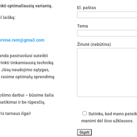
nkti optimaliausią variantą.
El. paštas
l laišką:
Tema
servise.rent@gmail.com
Žinutė (nebūtina)
nda pasiruošusi suteikti
irinkti tinkamiausią techniką
 į Jūsų naudojimo sąlygas,
tu rasime optimalų sprendimą
uošimo darbui – būsime šalia
atikimai ir be rūpesčių.
is tarnaus ilgai!
Sutinku, kad mano pateik
manimi dėl šios užklausos.