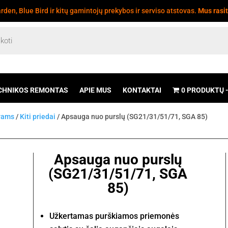
den, Blue Bird ir kitų gamintojų prekybos ir serviso atstovas.
Mus rasi
CHNIKOS REMONTAS
APIE MUS
KONTAKTAI
0 PRODUKTŲ
uvams
/
Kiti priedai
/ Apsauga nuo purslų (SG21/31/51/71, SGA 85)
Apsauga nuo purslų
(SG21/31/51/71, SGA
85)
Užkertamas purškiamos priemonės