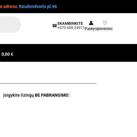
te adresu:
Raudondvario pl.96
👤
♡
SKAMBINKITE
☎
+370 608 24911
Paskyra
Įsimintini
0,00 €
Įsigykite lizingų
BE PABRANGIMO
: