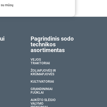
e su mūsų
ui
Pagrindinis sodo
technikos
asortimentas
VEJOS
TRAKTORIAI
ŽOLIAPJOVĖS IR
KRŪMAPJOVĖS
KULTIVATORIAI
GRANDININIAI
PJŪKLAI
AUKŠTO SLĖGIO
VALYMO