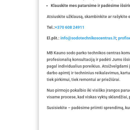
Klauskite mes patarsime ir padėsime išsiri
Atsiuskite užklausą, skambinkite ar rašykite e
Tel.:
+370 608 24911
El.pšt.:
info@sodotechnikoscentras.lt
;
profi
MB Kauno sodo parko technikos centras koma
profesionalią konsultaciją ir padėti Jums išs
pagal individualius poreikius. Atsižvelgdami
darbo apimtį ir techninius reikalavimus, kar
tiek pirkimui, tiek remontui ar priežiūrai.
Nuo pirmojo pokalbio iki visiško įrangos par
visame procese, kad viskas vyktų sklandžiai, p
Susisiekite – padėsime priimti sprendimą, kur