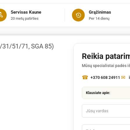
(SG21/31/51/71,
Servisas Kaune
Grąžinimas
SGA
20 metų patirties
Per 14 dienų
85)
31/51/71, SGA 85)
Reikia patari
Mūsų specialistai padės iš
+370 608 24911
Klausiate apie: