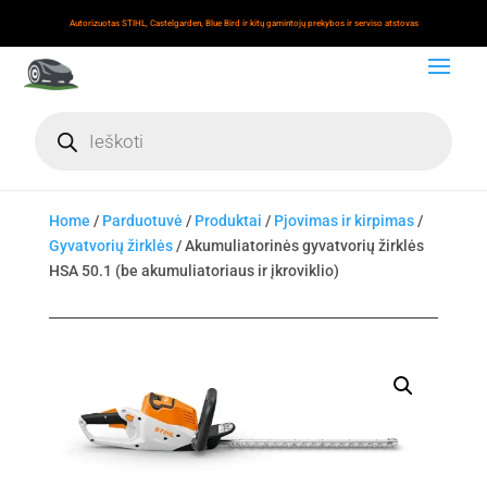
Autorizuotas STIHL, Castelgarden, Blue Bird ir kitų gamintojų prekybos ir serviso atstovas
Products
search
Home
/
Parduotuvė
/
Produktai
/
Pjovimas ir kirpimas
/
Gyvatvorių žirklės
/ Akumuliatorinės gyvatvorių žirklės
HSA 50.1 (be akumuliatoriaus ir įkroviklio)