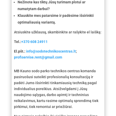
Nežinote kas tiktų Jūsų turimam plotui ar
numatytam darbui?
Klauskite mes patarsime ir padėsime išsirinkti
optimaliausią variantą.
Atsiuskite užklausą, skambinkite ar rašykite el laišką:
Tel.:
+370 608 24911
El.pšt.:
info@sodotechnikoscentras.lt
;
profiservise.rent@gmail.com
MB Kauno sodo parko technikos centras komanda
pasiruošusi suteikti profesionalią konsultaciją ir
padėti Jums išsirinkti tinkamiausią techniką pagal
individualius poreikius. Atsižvelgdami į Jūsų
naudojimo sąlygas, darbo apimtį ir techninius
reikalavimus, kartu rasime optimalų sprendimą tiek
pirkimui, tiek remontui ar priežiūrai.