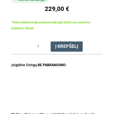
229,00
€
*Kaina elektroninėje parduotuvėje gali skirtis nuo esančios
prekybos vietoje
produkto
Į KREPŠELĮ
kiekis:
Akumuliatorinės
gyvatvorių
Įsigykite lizingų
žirklės
BE PABRANGIMO
:
HSA
50.1
(be
akumuliatoriaus
ir
įkroviklio)