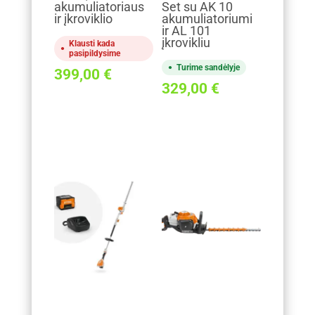
akumuliatoriaus
Set su AK 10
ir įkroviklio
akumuliatoriumi
ir AL 101
įkrovikliu
Klausti kada
pasipildysime
Turime sandėlyje
399,00
€
329,00
€