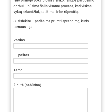
Nuo pirmojo pokalbio iki visiško įrangos paruošimo
darbui – būsime šalia visame procese, kad viskas
vyktų sklandžiai, patikimai ir be rūpesčių.
Susisiekite – padėsime priimti sprendimą, kuris
tarnaus ilgai!
Vardas
El. paštas
Tema
Žinutė (nebūtina)