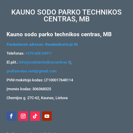
KAUNO SODO PARKO TECHNIKOS
CENTRAS, MB
Kauno sodo parko technikos centras, MB
Parduotuvės adresas: Raudondvario pl.96
Telefonas:
+370 608 24911
El.pšt.:
info@sodotechnikoscentras.lt
;
profiservise.rent@gmail.com
PVM mokėtojo kodas: LT100017648114
Įmonės kodas: 306368325
Chemijos g. 27C-62, Kaunas, Lietuva