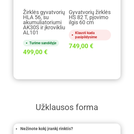
Žirklės gyvatvorių
Gyvatvorių žirklės
HLA 56, su
HS 82 T, pjovimo
akumuliatoriumi
ilgis 60 cm
AK30S ir įkrovikliu
AL101
Klausti kada
pasipildysime
Turime sandėlyje
749,00
€
499,00
€
Užklausos forma
Nežinote kokį įrankį rinktis?