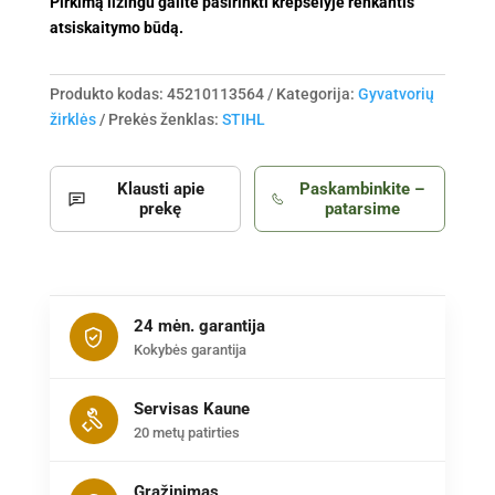
Pirkimą lizingu galite pasirinkti krepšelyje renkantis
atsiskaitymo būdą.
Produkto kodas:
45210113564
Kategorija:
Gyvatvorių
žirklės
Prekės ženklas:
STIHL
Klausti apie
Paskambinkite –
prekę
patarsime
24 mėn. garantija
Kokybės garantija
Servisas Kaune
20 metų patirties
Grąžinimas