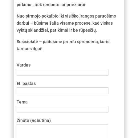
pirkimui, tiek remontui ar priežiūrai.
Nuo pirmojo pokalbio iki visiško įrangos paruošimo
darbui – būsime šalia visame procese, kad viskas
vyktų sklandžiai, patikimai ir be rūpesčių.
Susisiekite – padėsime priimti sprendimą, kuris
tarnaus ilgai!
Vardas
El. paštas
Tema
Žinutė (nebūtina)