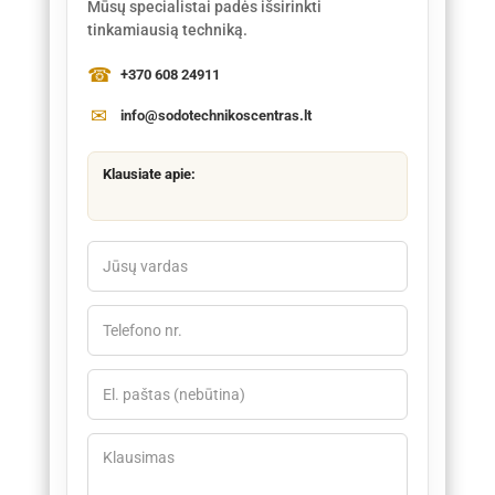
Mūsų specialistai padės išsirinkti
tinkamiausią techniką.
+370 608 24911
info@sodotechnikoscentras.lt
Klausiate apie: