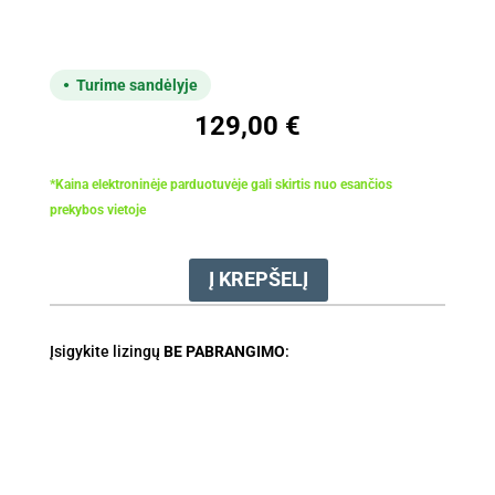
Turime sandėlyje
129,00
€
*Kaina elektroninėje parduotuvėje gali skirtis nuo esančios
prekybos vietoje
Į KREPŠELĮ
produkto
kiekis:
Akum.
Įsigykite lizingų
BE PABRANGIMO
:
gyvatvorių
žirklės
STIHL
HSA
30
(be