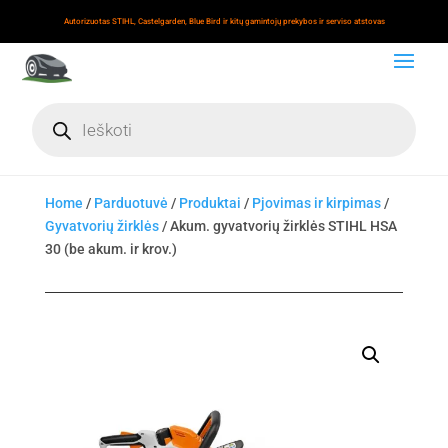
Autorizuotas STIHL, Castelgarden, Blue Bird ir kitų gamintojų prekybos ir serviso atstovas
Products
search
Home
/
Parduotuvė
/
Produktai
/
Pjovimas ir kirpimas
/
Gyvatvorių žirklės
/ Akum. gyvatvorių žirklės STIHL HSA
30 (be akum. ir krov.)