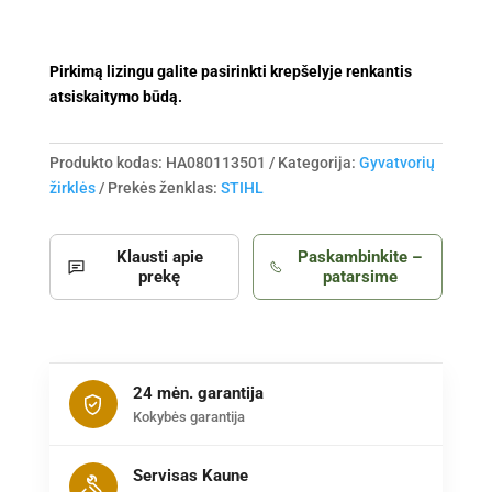
akum.
ir
Pirkimą lizingu galite pasirinkti krepšelyje renkantis
krov.)
atsiskaitymo būdą.
Produkto kodas:
HA080113501
Kategorija:
Gyvatvorių
žirklės
Prekės ženklas:
STIHL
Klausti apie
Paskambinkite –
prekę
patarsime
24 mėn. garantija
Kokybės garantija
Servisas Kaune