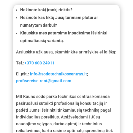
Nežinote kokį įrankį rinktis?
Nežinote kas tiktų Jūsų turimam plotui ar
numatytam darbui?
Klauskite mes patarsime ir padėsime išsirinkti
optimaliausią variantą.
Atsiuskite užklausą, skambinkite ar rašykite el laišką:
Tel.:
+370 608 24911
El.pšt.:
info@sodotechnikoscentras.lt
;
profiservise.rent@gmail.com
MB Kauno sodo parko technikos centras komanda
pasiruošusi suteikti profesionalią konsultaciją ir
padėti Jums išsirinkti tinkamiausią techniką pagal
individualius poreikius. Atsižvelgdami į Jūsų
naudojimo sąlygas, darbo apimtį ir techninius
reikalavimus, kartu rasime optimalų sprendimą tiek