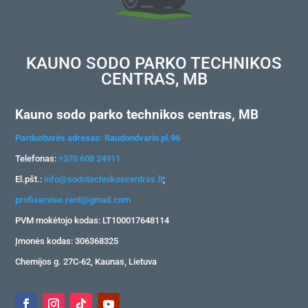
KAUNO SODO PARKO TECHNIKOS
CENTRAS, MB
Kauno sodo parko technikos centras, MB
Parduotuvės adresas: Raudondvario pl.96
Telefonas:
+370 608 24911
El.pšt.:
info@sodotechnikoscentras.lt
;
profiservise.rent@gmail.com
PVM mokėtojo kodas: LT100017648114
Įmonės kodas: 306368325
Chemijos g. 27C-62, Kaunas, Lietuva