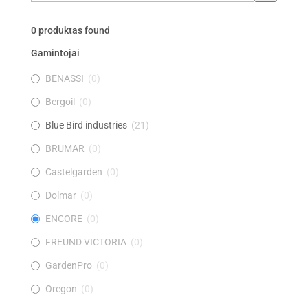
kategoriją
0
produktas found
Gamintojai
BENASSI
(
0
)
Bergoil
(
0
)
Blue Bird industries
(
21
)
BRUMAR
(
0
)
Castelgarden
(
0
)
Dolmar
(
0
)
ENCORE
(
0
)
FREUND VICTORIA
(
0
)
GardenPro
(
0
)
Oregon
(
0
)