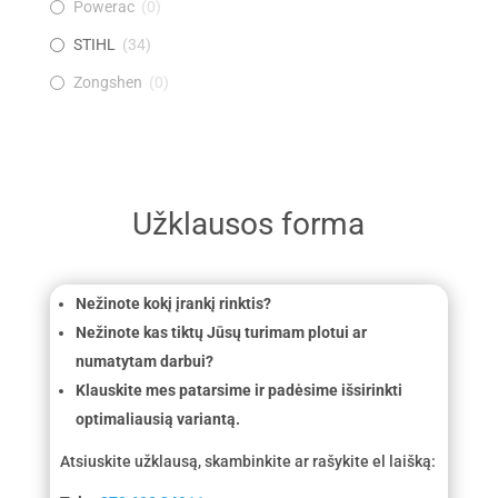
Powerac
(
0
)
STIHL
(
34
)
Zongshen
(
0
)
Užklausos forma
Nežinote kokį įrankį rinktis?
Nežinote kas tiktų Jūsų turimam plotui ar
numatytam darbui?
Klauskite mes patarsime ir padėsime išsirinkti
optimaliausią variantą.
Atsiuskite užklausą, skambinkite ar rašykite el laišką: