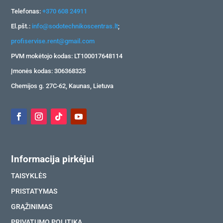
Telefonas:
+370 608 24911
El.pšt.:
info@sodotechnikoscentras.lt
;
profiservise.rent@gmail.com
PVM mokėtojo kodas: LT100017648114
Įmonės kodas: 306368325
Chemijos g. 27C-62, Kaunas, Lietuva
Informacija pirkėjui
TAISYKLĖS
PRISTATYMAS
GRĄŽINIMAS
PRIVATUMO POLITIKA