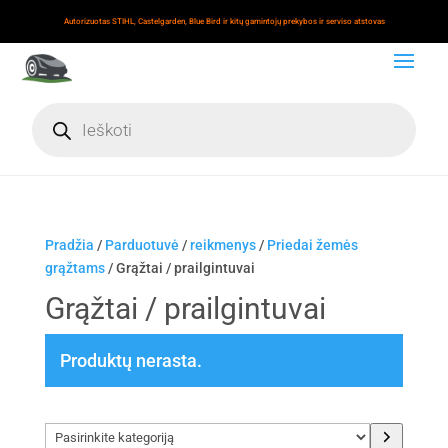
Autorizuotas STIHL, Castelgarden, Blue Bird ir kitų gamintojų prekybos ir serviso atstovas
Products
search
Pradžia
/
Parduotuvė
/
reikmenys
/
Priedai žemės
grąžtams
/ Grąžtai / prailgintuvai
Grąžtai / prailgintuvai
Produktų nerasta.
Pasirinkite