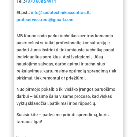
Tel.:
+370 608 24911
El.pšt.:
info@sodotechnikoscentras.lt
;
profiservise.rent@gmail.com
MB Kauno sodo parko technikos centras komanda
pasiruošusi suteikti profesionalią konsultaciją ir
padėti Jums išsirinkti tinkamiausią techniką pagal
individualius poreikius. Atsižvelgdami į Jūsų
naudojimo sąlygas, darbo apimtį ir techninius
reikalavimus, kartu rasime optimalų sprendimą tiek
pirkimui, tiek remontui ar priežiūrai.
Nuo pirmojo pokalbio iki visiško įrangos paruošimo
darbui – būsime šalia visame procese, kad viskas
vyktų sklandžiai, patikimai ir be rūpesčių.
Susisiekite – padėsime priimti sprendimą, kuris
tarnaus ilgai!