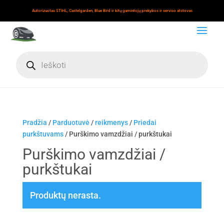
Autorizuotas STIHL, Castelgarden, Blue Bird ir kitų gamintojų prekybos ir serviso atstovas
Products
search
Pradžia
/
Parduotuvė
/
reikmenys
/
Priedai
purkštuvams
/ Purškimo vamzdžiai / purkštukai
Purškimo vamzdžiai /
purkštukai
Produktų nerasta.