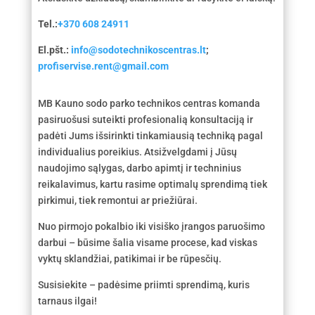
Tel.:
+370 608 24911
El.pšt.:
info@sodotechnikoscentras.lt
;
profiservise.rent@gmail.com
MB Kauno sodo parko technikos centras komanda
pasiruošusi suteikti profesionalią konsultaciją ir
padėti Jums išsirinkti tinkamiausią techniką pagal
individualius poreikius. Atsižvelgdami į Jūsų
naudojimo sąlygas, darbo apimtį ir techninius
reikalavimus, kartu rasime optimalų sprendimą tiek
pirkimui, tiek remontui ar priežiūrai.
Nuo pirmojo pokalbio iki visiško įrangos paruošimo
darbui – būsime šalia visame procese, kad viskas
vyktų sklandžiai, patikimai ir be rūpesčių.
Susisiekite – padėsime priimti sprendimą, kuris
tarnaus ilgai!