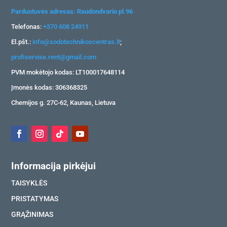
Parduotuvės adresas: Raudondvario pl.96
Telefonas:
+370 608 24911
El.pšt.:
info@sodotechnikoscentras.lt
;
profiservise.rent@gmail.com
PVM mokėtojo kodas: LT100017648114
Įmonės kodas: 306368325
Chemijos g. 27C-62, Kaunas, Lietuva
Informacija pirkėjui
TAISYKLĖS
PRISTATYMAS
GRĄŽINIMAS