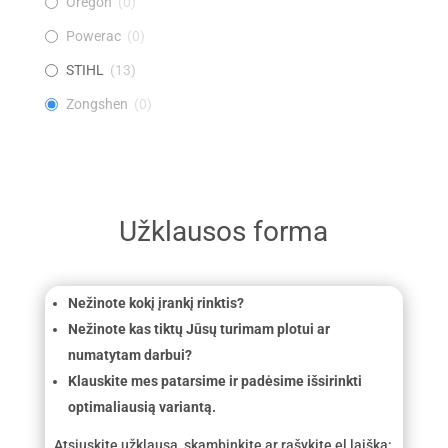
Oregon
(
0
)
Powerac
(
0
)
STIHL
(
13
)
Zongshen
(
0
)
Užklausos forma
Nežinote kokį įrankį rinktis?
Nežinote kas tiktų Jūsų turimam plotui ar
numatytam darbui?
Klauskite mes patarsime ir padėsime išsirinkti
optimaliausią variantą.
Atsiuskite užklausą, skambinkite ar rašykite el laišką: