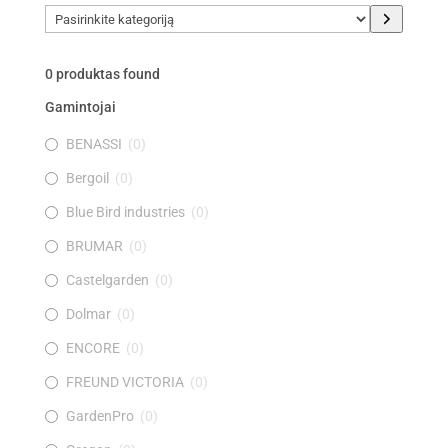
Pasirinkite
kategoriją
0
produktas found
Gamintojai
BENASSI
(
0
)
Bergoil
(
0
)
Blue Bird industries
(
0
)
BRUMAR
(
0
)
Castelgarden
(
0
)
Dolmar
(
0
)
ENCORE
(
0
)
FREUND VICTORIA
(
0
)
GardenPro
(
0
)