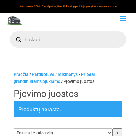
Autorizuotas STIHL, Castelgarden, Blue Bird ir kitų gamintojų prekybos ir serviso atstovas
Products
search
Pradžia
/
Parduotuvė
/
reikmenys
/
Priedai
grandininiams pjūklams
/ Pjovimo juostos
Pjovimo juostos
Produktų nerasta.
Pasirinkite