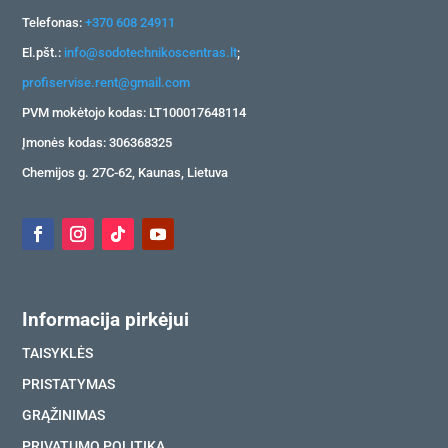
Telefonas:
+370 608 24911
El.pšt.:
info@sodotechnikoscentras.lt
;
profiservise.rent@gmail.com
PVM mokėtojo kodas: LT100017648114
Įmonės kodas: 306368325
Chemijos g. 27C-62, Kaunas, Lietuva
Informacija pirkėjui
TAISYKLĖS
PRISTATYMAS
GRĄŽINIMAS
PRIVATUMO POLITIKA