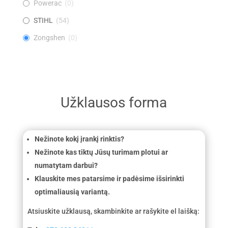
Powerac
(
0
)
STIHL
(
54
)
Zongshen
(
0
)
Užklausos forma
Nežinote kokį įrankį rinktis?
Nežinote kas tiktų Jūsų turimam plotui ar
numatytam darbui?
Klauskite mes patarsime ir padėsime išsirinkti
optimaliausią variantą.
Atsiuskite užklausą, skambinkite ar rašykite el laišką: