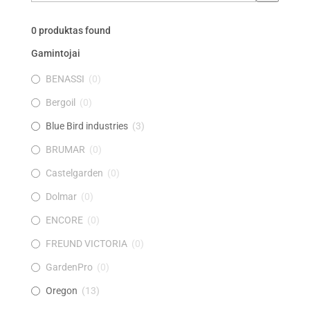
kategoriją
0
produktas found
Gamintojai
BENASSI
(
0
)
Bergoil
(
0
)
Blue Bird industries
(
3
)
BRUMAR
(
0
)
Castelgarden
(
0
)
Dolmar
(
0
)
ENCORE
(
0
)
FREUND VICTORIA
(
0
)
GardenPro
(
0
)
Oregon
(
13
)