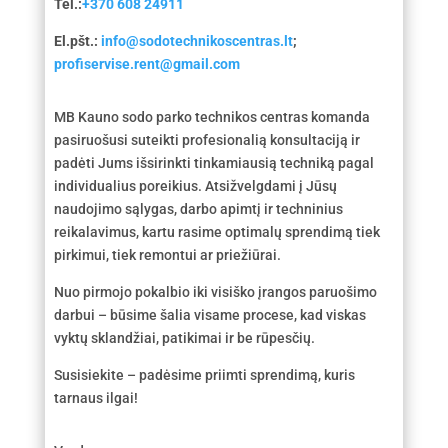
Tel.:
+370 608 24911
El.pšt.:
info@sodotechnikoscentras.lt
;
profiservise.rent@gmail.com
MB Kauno sodo parko technikos centras komanda
pasiruošusi suteikti profesionalią konsultaciją ir
padėti Jums išsirinkti tinkamiausią techniką pagal
individualius poreikius. Atsižvelgdami į Jūsų
naudojimo sąlygas, darbo apimtį ir techninius
reikalavimus, kartu rasime optimalų sprendimą tiek
pirkimui, tiek remontui ar priežiūrai.
Nuo pirmojo pokalbio iki visiško įrangos paruošimo
darbui – būsime šalia visame procese, kad viskas
vyktų sklandžiai, patikimai ir be rūpesčių.
Susisiekite – padėsime priimti sprendimą, kuris
tarnaus ilgai!