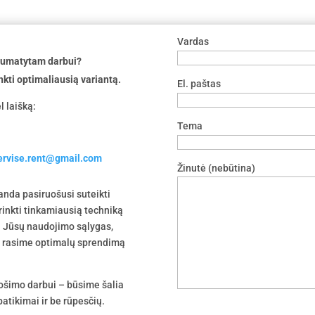
Vardas
 numatytam darbui?
nkti optimaliausią variantą.
El. paštas
l laišką:
Tema
servise.rent@gmail.com
Žinutė (nebūtina)
nda pasiruošusi suteikti
irinkti tinkamiausią techniką
 į Jūsų naudojimo sąlygas,
tu rasime optimalų sprendimą
uošimo darbui – būsime šalia
atikimai ir be rūpesčių.