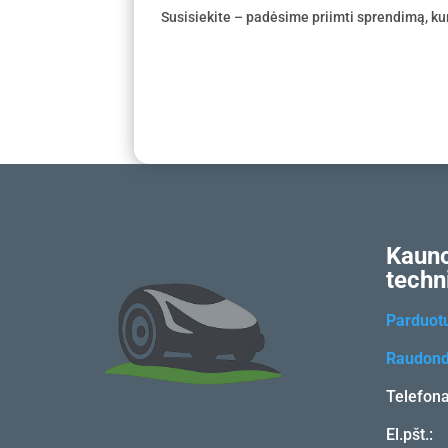
Susisiekite – padėsime priimti sprendimą, kur
Kauno
techn
Parduot
Raudond
Telefon
El.pšt.: