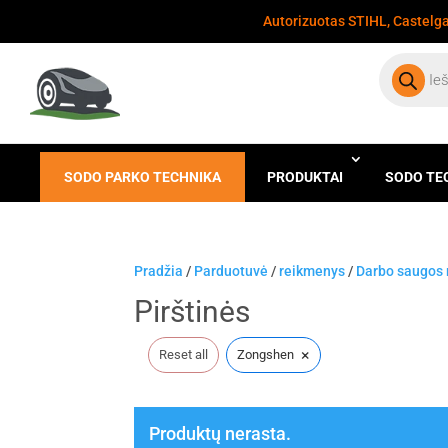
Autorizuotas STIHL, Castelgar
Products
search
SODO PARKO TECHNIKA
PRODUKTAI
SODO TE
Pradžia
/
Parduotuvė
/
reikmenys
/
Darbo saugos
Pirštinės
×
Reset all
Zongshen
Produktų nerasta.