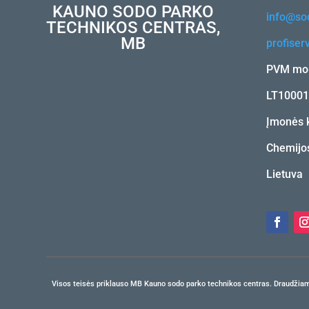
KAUNO SODO PARKO
info@sod
TECHNIKOS CENTRAS,
MB
profiser
PVM mok
LT1000
Įmonės 
Chemijos
Lietuva
Visos teisės priklauso MB Kauno sodo parko technikos centras. Draudžiama b