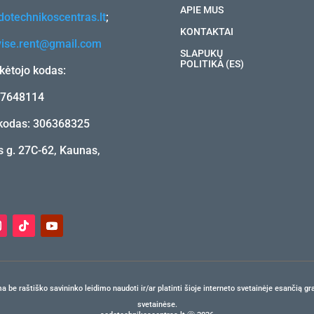
APIE MUS
otechnikoscentras.lt
;
KONTAKTAI
vise.rent@gmail.com
SLAPUKŲ
POLITIKA (ES)
ėtojo kodas:
17648114
kodas: 306368325
 g. 27C-62, Kaunas,
e raštiško savininko leidimo naudoti ir/ar platinti šioje interneto svetainėje esančią gra
svetainėse.