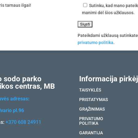
is tarnaus ilgai!
Sutinku, kad mano pateik
manimi dėl šios užklausos.
Pateikdami užklausą sutinkat
privatumo politika
.
 sodo parko
Informacija pirkėj
ikos centras, MB
TAISYKLĖS
uvės adresas:
PRISTATYMAS
GRĄŽINIMAS
vario pl.96
PRIVATUMO
as:
+370 608 24911
POLITIKA
GARANTIJA