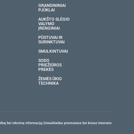
GRANDININIAI
PJŪKLAI
AUKŠTO SLĖGIO
VALYMO
ĮRENGINIAI
PŪSTUVAI IR
SURINKTUVAI
SMULKINTUVAI
SODO
PRIEŽIŪROS
PREKĖS
ŽEMĖS ŪKIO
TECHNIKA
finę bei tekstinę informaciją žiniasklaidos priemonėse bei kitose interneto