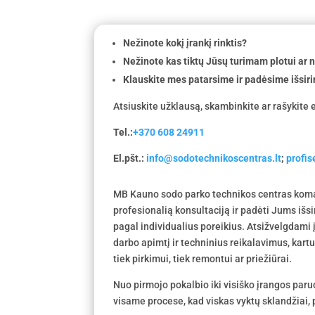
Nežinote kokį įrankį rinktis?
Nežinote kas tiktų Jūsų turimam plotui ar
Klauskite mes patarsime ir padėsime išsiri
Atsiuskite užklausą, skambinkite ar rašykite e
Tel.:
+370 608 24911
El.pšt.:
info@sodotechnikoscentras.lt
;
profi
MB Kauno sodo parko technikos centras koma
profesionalią konsultaciją ir padėti Jums išs
pagal individualius poreikius. Atsižvelgdami
darbo apimtį ir techninius reikalavimus, kar
tiek pirkimui, tiek remontui ar priežiūrai.
Nuo pirmojo pokalbio iki visiško įrangos par
visame procese, kad viskas vyktų sklandžiai, p