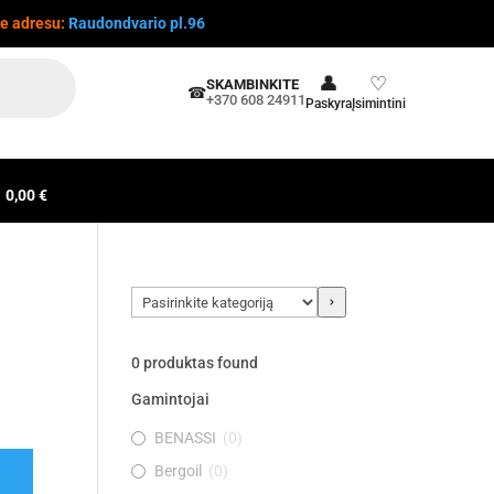
te adresu:
Raudondvario pl.96
👤
♡
SKAMBINKITE
☎
+370 608 24911
Paskyra
Įsimintini
0,00 €
Pasirinkite
kategoriją
0
produktas found
Gamintojai
BENASSI
(
0
)
Bergoil
(
0
)