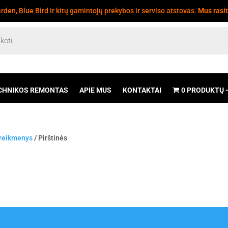
den, Blue Bird ir kitų gamintojų prekybos ir serviso atstovas.
Mus rasi
CHNIKOS REMONTAS
APIE MUS
KONTAKTAI
0 PRODUKTŲ
 reikmenys
/ Pirštinės