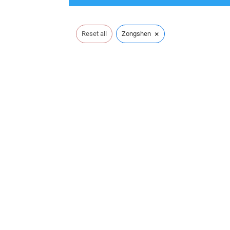
×
Reset all
Zongshen